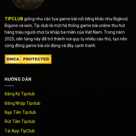
TIPCLUB
giống như các tựa game bài nổi tiếng khác như Bigkool,
Bigone và iwin, Tip club là một hệ thống game bài online thu hút
hàng triệu người chơi từ khắp ba miền của Việt Nam. Trong năm
2025, nền tảng này đã trở thành nơi quy tụ nhiều cao thủ, tạo nên
cộng đồng game bài sôi động và đầy cạnh tranh.
HƯỚNG DẪN
Đăng Ký Tipclub
Đăng Nhập Tipclub
Nạp Tiền Tipclub
Rút Tiền Tipclub
Tải App TipClub