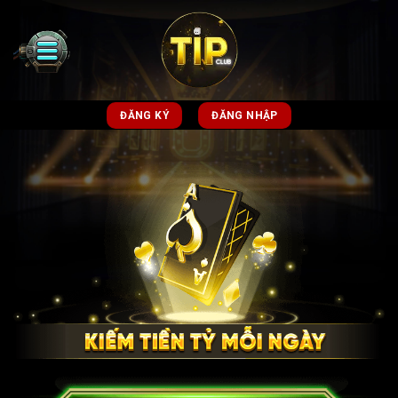
Bỏ
qua
nội
dung
ĐĂNG KÝ
ĐĂNG NHẬP