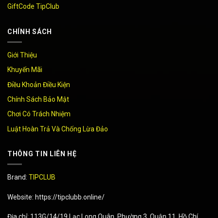
GiftCode TipClub
CHÍNH SÁCH
Giới Thiệu
Khuyến Mãi
Điều Khoản Điều Kiện
Chính Sách Bảo Mật
Chơi Có Trách Nhiệm
Luật Hoàn Trả Và Chống Lừa Đảo
THÔNG TIN LIÊN HỆ
Brand:
TIPCLUB
Website: https://tipclubb.online/
Địa chỉ: 113G/14/19 Lạc Long Quân, Phường 3, Quận 11, Hồ Chí