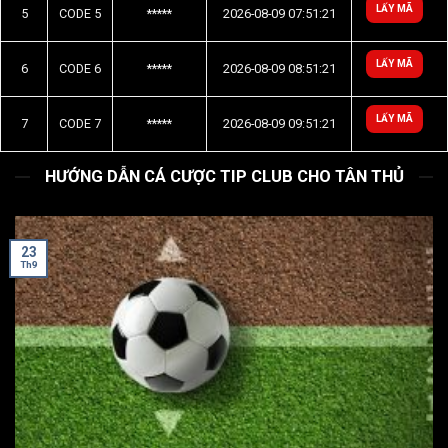
LẤY MÃ
5
CODE 5
*****
2026-08-09 07:51:21
DỊCH VỤ KHÁCH HÀNG TẬN TÌNH CHU ĐÁO.
Trong thị trường game cạnh tranh khốc liệt,
TIPCLUB
vẫn
LẤY MÃ
6
CODE 6
*****
2026-08-09 08:51:21
luôn là lựa chọn duy nhất của nhiều người chơi. Bởi ngoài các
sản phẩm game giải trí mới lạ, thú vị chúng tôi còn mang đến
LẤY MÃ
7
CODE 7
*****
2026-08-09 09:51:21
cho người chơi một dịch vụ chăm sóc khách hàng nhanh
chóng, thuận lợi, tận tụy và chuyên nghiệp nhất. Hệ thống liên
hệ và tương tác chăm sóc khách hàng đa kênh liên lạc: hotline,
HƯỚNG DẪN CÁ CƯỢC TIP CLUB CHO TÂN THỦ
zalo, telegram, fanpage,.. đội ngũ chăm sóc khách hàng luôn
sẵn sàng túc trực để hỗ trợ bạn kịp thời nhất.
23
ĐA DẠNG THỂ LOẠI GAME
Th9
Hệ thống
game TIPCLUB
đa dạng với nhiều thể loại game:
Game Bài, Live Casino, Thể Thao, Mini Game, E-Sport, Bầu
Cua, Tài Xỉu, Xóc Đĩa,…
TRÁCH NHIỆM NGƯỜI CHƠI
TIPCLUB
là cổng game đổi thưởng có kiểm soát. Vì vậy,
chúng tôi khuyên bạn nên tuân thủ các quy tắc cơ bản sau: