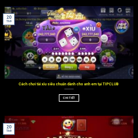
20
Th9
Cách chơi tài xỉu siêu chuẩn dành cho anh em tại TIPCLUB
CHI TIẾT
20
Th9