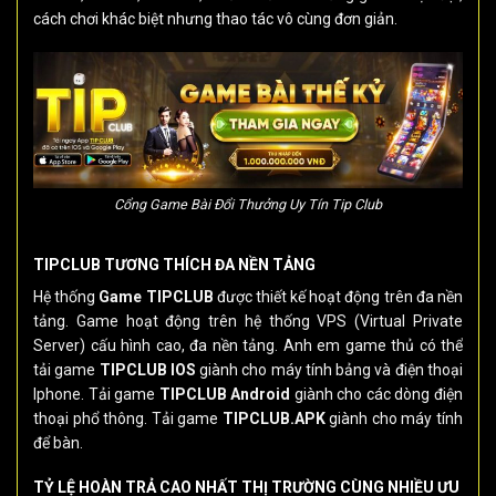
cách chơi khác biệt nhưng thao tác vô cùng đơn giản.
Cổng Game Bài Đổi Thưởng Uy Tín Tip Club
TIPCLUB TƯƠNG THÍCH ĐA NỀN TẢNG
Hệ thống
Game TIPCLUB
được thiết kế hoạt động trên đa nền
tảng. Game hoạt động trên hệ thống VPS (Virtual Private
Server) cấu hình cao, đa nền tảng. Anh em game thủ có thể
tải game
TIPCLUB
IOS
giành cho máy tính bảng và điện thoại
Iphone. Tải game
TIPCLUB Android
giành cho các dòng điện
thoại phổ thông. Tải game
TIPCLUB
.APK
giành cho máy tính
để bàn.
TỶ LỆ HOÀN TRẢ CAO NHẤT THỊ TRƯỜNG CÙNG NHIỀU ƯU