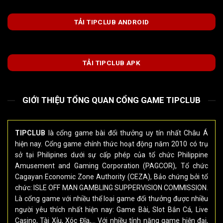
TẢI TIPCLUB ANDROID
TẢI TIPCLUB APK
GIỚI THIỆU TỔNG QUAN CỔNG GAME TIPCLUB
TIPCLUB
là cổng game bài đổi thưởng uy tín nhất Châu Á
hiện nay. Cổng game chính thức hoạt động năm 2010 có trụ
sở tại Philipines dưới sự cấp phép của tổ chức Philippine
Amusement and Gaming Corporation (PAGCOR), Tổ chức
Cagayan Economic Zone Authority (CEZA), Bảo chứng bởi tổ
chức: ISLE OFF MAN GAMBLING SUPPERVISION COMMISSION.
Là cổng game với nhiều thể loại game đổi thưởng được nhiều
người yêu thích nhất hiện nay: Game Bài, Slot Bắn Cá, Live
Casino, Tài Xỉu, Xóc Đĩa,… Với nhiều tính năng game hiện đại,